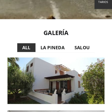
TARIOS
GALERÍA
ALL
LA PINEDA
SALOU