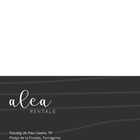
Passeig de Pau Casals, 79
Platja de la Pineda, Tarragona